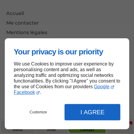
Accueil
Me contacter
Mentions légales
Plan du site
Your privacy is our priority
We use Cookies to improve user experience by
Haut de page
personalising content and ads, as well as
analyzing traffic and optimizing social networks
functionalities. By clicking "I Agree" you consent to
the use of Cookies from our providers
Google
Facebook
.
I AGREE
Customize
Menu
Infos
Contact